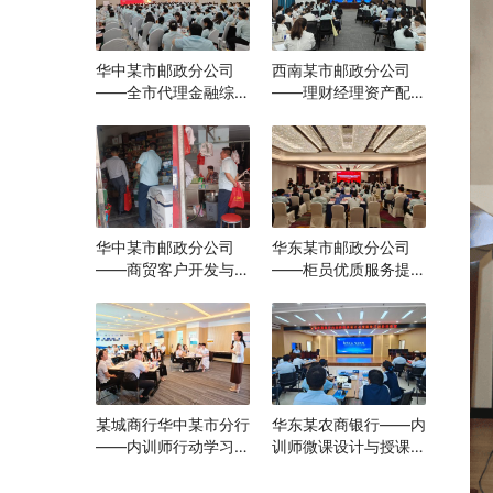
华中某市邮政分公司
西南某市邮政分公司
——全市代理金融综合
——理财经理资产配置
转型能力提升培训
与营销实战能力提升培
训
华中某市邮政分公司
华东某市邮政分公司
——商贸客户开发与经
——柜员优质服务提升
营咨询辅导项目
培训
某城商行华中某市分行
华东某农商银行——内
——内训师行动学习训
训师微课设计与授课技
练营
巧进阶训练营