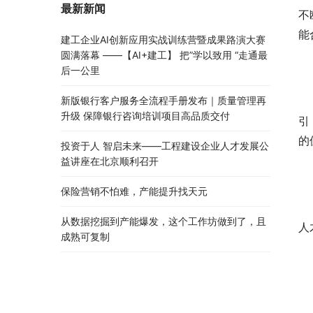
最新新闻
不
能
建工企业AI创新应用实战训练营暨成果路演大赛
圆满落幕 ——【AI+建工】 把”学以致用 “走通最
后一公里
新版银行客户服务全流程手册发布｜质量管理再
升级 保障银行咨询培训项目高品质交付
引
的
投资于人 智启未来——工程建设企业人才发展公
益讲座在北京顺利召开
保险营销不怕难，产能提升找天元
从数据挖掘到产能爆发，这个工作坊做到了，且
人
成熟可复制