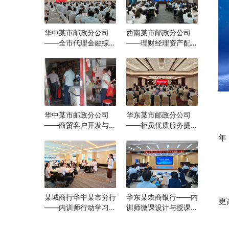
华中某市邮政分公司
西南某市邮政分公司
——全市代理金融综合
——理财经理资产配置
转型能力提升培训
与营销实战能力提升培
训
华中某市邮政分公司
华东某市邮政分公司
——商贸客户开发与经
——柜员优质服务提升
营咨询辅导项目
培训
年
某城商行华中某市分行
华东某农商银行——内
更
——内训师行动学习训
训师微课设计与授课技
练营
巧进阶训练营