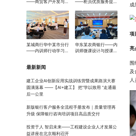
——商贸客户开发与经
——柜员优质服务提升
成
营咨询辅导项目
培训
项
某城商行华中某市分行
华东某农商银行——内
亮
——内训师行动学习训
训师微课设计与授课技
练营
巧进阶训练营
围
最新新闻
及
人
建工企业AI创新应用实战训练营暨成果路演大赛
圆满落幕 ——【AI+建工】 把”学以致用 “走通最
后一公里
新版银行客户服务全流程手册发布｜质量管理再
升级 保障银行咨询培训项目高品质交付
投资于人 智启未来——工程建设企业人才发展公
益讲座在北京顺利召开