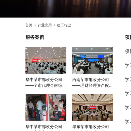
首页
行业应用
建工行业
服务案例
项
项
学
学
华中某市邮政分公司
西南某市邮政分公司
——全市代理金融综合
——理财经理资产配置
转型能力提升培训
与营销实战能力提升培
学
训
学
学
华中某市邮政分公司
华东某市邮政分公司