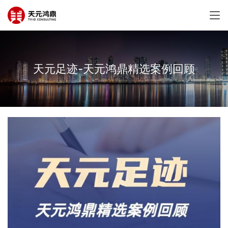
天元足迹-天元鸿鼎精选案例回顾