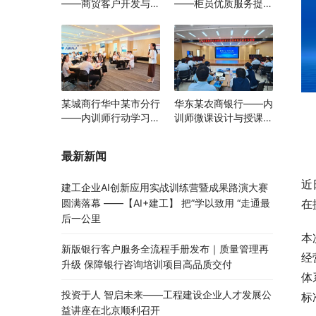
——商贸客户开发与经
——柜员优质服务提升
营咨询辅导项目
培训
某城商行华中某市分行
华东某农商银行——内
——内训师行动学习训
训师微课设计与授课技
练营
巧进阶训练营
最新新闻
近
建工企业AI创新应用实战训练营暨成果路演大赛
圆满落幕 ——【AI+建工】 把”学以致用 “走通最
在
后一公里
本
新版银行客户服务全流程手册发布｜质量管理再
经
升级 保障银行咨询培训项目高品质交付
体
投资于人 智启未来——工程建设企业人才发展公
标
益讲座在北京顺利召开