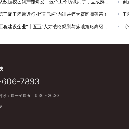
从数据挖掘到产能爆发，这个工作坊做到了，且成熟可复制
创新
第三届工程建设行业“天元杯”内训讲师大赛圆满落幕！
工
工程建设企业“十五五”人才战略规划与落地策略高级研讨会顺利举办！
《
线
-606-7893
段：周一至周五，9:30 - 20:30