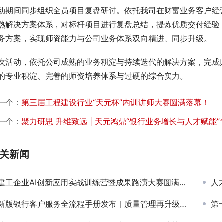
动期间同步组织全员项目复盘研讨。依托我司在财富业务客户经
熟解决方案体系，对标杆项目进行复盘总结，提炼优质交付经验
务方案，实现师资能力与公司业务体系双向精进、同步升级。
次活动，依托公司成熟的业务积淀与持续迭代的解决方案，完成
的专业积淀、完善的师资培养体系与过硬的综合实力。
一个：
第三届工程建设行业“天元杯”内训讲师大赛圆满落幕！
一个：
聚力研思 升维致远 | 天元鸿鼎“银行业务增长与人才赋能
关新闻
建工企业AI创新应用实战训练营暨成果路演大赛圆满落幕 ——【AI+建工】 把”学以致用 “走通最后一公里
人才
新版银行客户服务全流程手册发布｜质量管理再升级 保障银行咨询培训项目高品质交付
第十