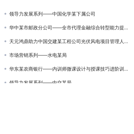
领导力发展系列——中国化学某下属公司
华中某市邮政分公司——全市代理金融综合转型能力提升培训
天元鸿鼎助力中国交建某工程公司光伏风电项目管理人员培训班顺利开展
市场营销系列——水电某局
华东某农商银行——内训师微课设计与授课技巧进阶训练营
领导力发展系列——中交某局
某机场建设工程有限公司2024年度市场经营培训班
人才梯队建设系列——中国核建
人才梯队建设系列——中建三局某公司