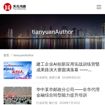
tianyuanAuthor
首页
tianyuanAuthor
建工企业AI创新应用实战训练营暨
成果路演大赛圆满落幕 ——
【AI+建工】 把”学以致用 “走通最
行业研究
,
讲师大赛
2026年8月2日
后一公里
华中某市邮政分公司——全市代理
金融综合转型能力提升培训
行业应用
,
银行业
2026年7月30日