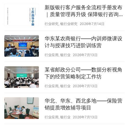
新版银行客户服务全流程手册发布
｜质量管理再升级 保障银行咨询培
训项目高品质交付
行业研究
,
银行业研究
2026年7月14日
华东某农商银行——内训师微课设
计与授课技巧进阶训练营
行业应用
,
银行业
2026年7月13日
某省邮政分公司——数据分析视角
下的经营策略制定工作坊
行业应用
,
银行业
2026年7月13日
华北、华东、西北多地——保险营
销提质增效辅导项目
行业应用
,
银行业
2026年7月13日