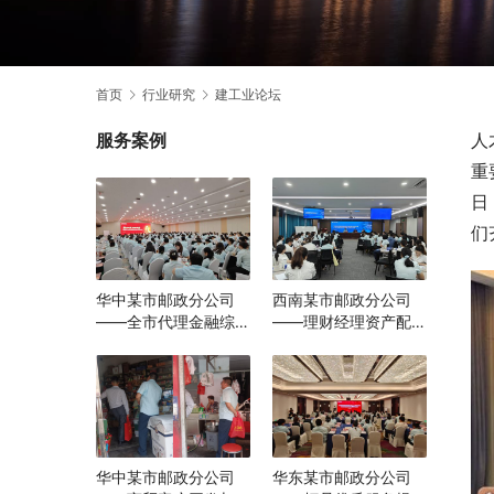
首页
行业研究
建工业论坛
服务案例
人
重
日
们
华中某市邮政分公司
西南某市邮政分公司
——全市代理金融综合
——理财经理资产配置
转型能力提升培训
与营销实战能力提升培
训
华中某市邮政分公司
华东某市邮政分公司