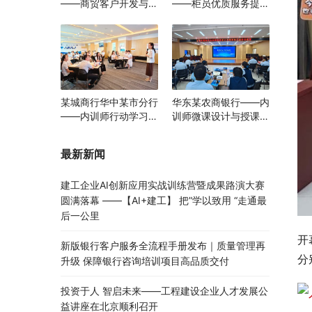
——商贸客户开发与经
——柜员优质服务提升
营咨询辅导项目
培训
某城商行华中某市分行
华东某农商银行——内
——内训师行动学习训
训师微课设计与授课技
练营
巧进阶训练营
最新新闻
建工企业AI创新应用实战训练营暨成果路演大赛
圆满落幕 ——【AI+建工】 把”学以致用 “走通最
后一公里
开
新版银行客户服务全流程手册发布｜质量管理再
分
升级 保障银行咨询培训项目高品质交付
投资于人 智启未来——工程建设企业人才发展公
益讲座在北京顺利召开