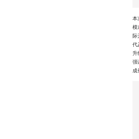
本
模
际
代
升
强
成