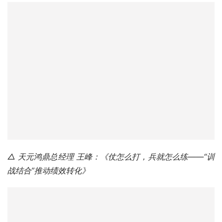
△ 天元鸿鼎总经理 王峰：《仗怎么打，兵就怎么练——“训
战结合”推动绩效转化》