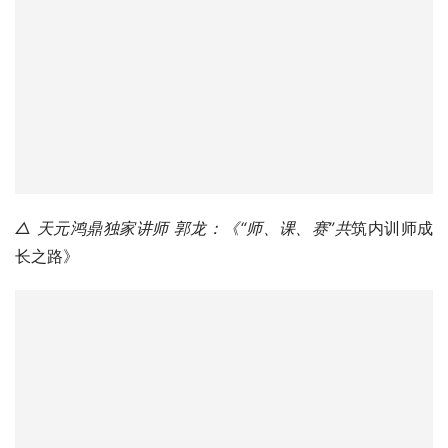
△ 天元鸿鼎独家讲师 郭龙：《“师、课、赛”共
筑内训师成
长之路》