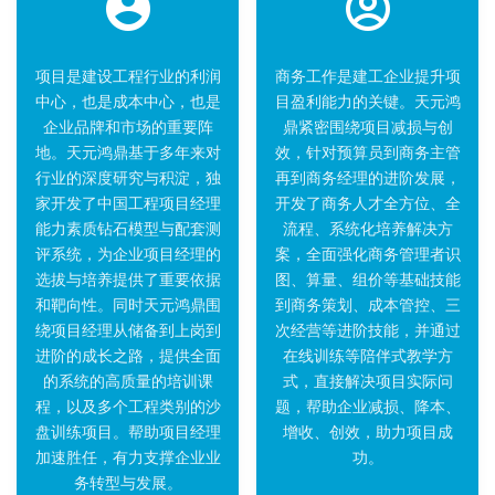
项目是建设工程行业的利润
商务工作是建工企业提升项
中心，也是成本中心，也是
目盈利能力的关键。天元鸿
企业品牌和市场的重要阵
鼎紧密围绕项目减损与创
地。天元鸿鼎基于多年来对
效，针对预算员到商务主管
行业的深度研究与积淀，独
再到商务经理的进阶发展，
家开发了中国工程项目经理
开发了商务人才全方位、全
能力素质钻石模型与配套测
流程、系统化培养解决方
评系统，为企业项目经理的
案，全面强化商务管理者识
选拔与培养提供了重要依据
图、算量、组价等基础技能
和靶向性。同时天元鸿鼎围
到商务策划、成本管控、三
绕项目经理从储备到上岗到
次经营等进阶技能，并通过
进阶的成长之路，提供全面
在线训练等陪伴式教学方
的系统的高质量的培训课
式，直接解决项目实际问
程，以及多个工程类别的沙
题，帮助企业减损、降本、
盘训练项目。帮助项目经理
增收、创效，助力项目成
加速胜任，有力支撑企业业
功。
务转型与发展。