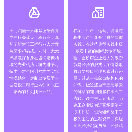
天元鸿鼎十六年紧密陪伴并
在项目生产、运营、管理过
专注服务建设工程行业，真
程中会产生众多宝贵的典型
切了解建设工程行业人才发
实践，在这些典型实践中蕴
展需求和挑战。同时，天元
藏着丰富的组织及专家经
鸿鼎发挥自身在咨询培训领
验，正所谓企业最大的浪费
域的专业优势，将先进学习
就是经验的浪费，案例萃取
技术与建企内训师培养实际
将典型项目管理实践进行还
情况结合，定制出专属于中
原，并从中抽象出结构化的
国建设工程行业内训师队伍
知识，让这些自带应用场景
培养的系列闭环产品。
的鲜活的知识能够在组织中
流转。多年来天元鸿鼎已为
建工企业提供近百场案例萃
取工作坊，也为组织留下了
极为宝贵的过程资产，实现
组织经验沉淀与员工经验赋