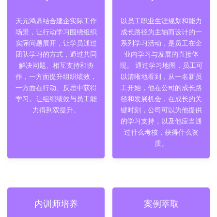
天元鸿鼎结合建企实际工作
以员工职业生涯规划和能力
场景，让行动学习围绕组织
成长路径为主轴而设计的一
实际问题展开，让学员通过
系列学习活动，是员工在企
团队学习的方式，通过共同
业内学习与发展的直接体
解决问题、相互支持和协
现。 通过学习地图，员工可
作，一方面提升组织绩效，
以清晰地看到，从一名新员
一方面在行动、反思中获得
工开始，他在公司的成长路
学习。让组织绩效与员工能
径和发展机会，在成长的关
力得到双提升。
键时刻，公司可以为他提供
的学习支持，以及他应当通
过什么考核，获得什么资
质。
内训师培养
案例萃取